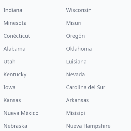
Indiana
Wisconsin
Minesota
Misuri
Conécticut
Oregón
Alabama
Oklahoma
Utah
Luisiana
Kentucky
Nevada
Iowa
Carolina del Sur
Kansas
Arkansas
Nueva México
Misisipi
Nebraska
Nueva Hampshire