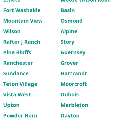
Fort Washakie
Basin
Mountain View
Osmond
Wilson
Alpine
Rafter J Ranch
Story
Pine Bluffs
Guernsey
Ranchester
Grover
Sundance
Hartrandt
Teton Village
Moorcroft
Vista West
Dubois
Upton
Marbleton
Powder Horn
Dayton