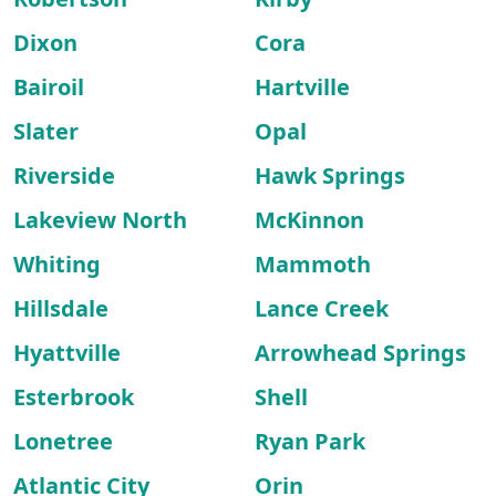
Dixon
Cora
Bairoil
Hartville
Slater
Opal
Riverside
Hawk Springs
Lakeview North
McKinnon
Whiting
Mammoth
Hillsdale
Lance Creek
Hyattville
Arrowhead Springs
Esterbrook
Shell
Lonetree
Ryan Park
Atlantic City
Orin