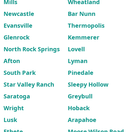
Mills
Wheatland
Newcastle
Bar Nunn
Evansville
Thermopolis
Glenrock
Kemmerer
North Rock Springs
Lovell
Afton
Lyman
South Park
Pinedale
Star Valley Ranch
Sleepy Hollow
Saratoga
Greybull
Wright
Hoback
Lusk
Arapahoe
Ethete
Moose Wilson Road