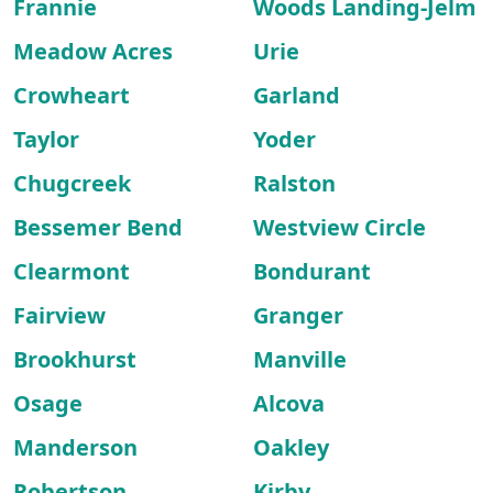
Frannie
Woods Landing-Jelm
Meadow Acres
Urie
Crowheart
Garland
Taylor
Yoder
Chugcreek
Ralston
Bessemer Bend
Westview Circle
Clearmont
Bondurant
Fairview
Granger
Brookhurst
Manville
Osage
Alcova
Manderson
Oakley
Robertson
Kirby