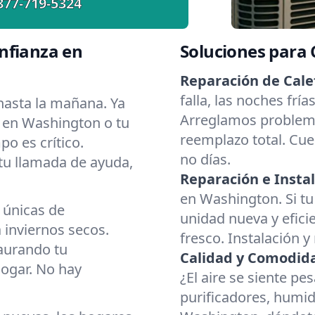
877-719-5324
nfianza en
Soluciones para
Reparación de Cale
falla, las noches fr
asta la mañana. Ya
Arreglamos problema
r en Washington o tu
reemplazo total. Cue
o es crítico.
no días.
 tu llamada de ayuda,
Reparación e Instal
en Washington. Si tu
 únicas de
unidad nueva y eficie
inviernos secos.
fresco. Instalación y
aurando tu
Calidad y Comodidad
hogar. No hay
¿El aire se siente p
purificadores, humid