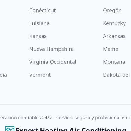
Conécticut
Oregón
Luisiana
Kentucky
Kansas
Arkansas
Nueva Hampshire
Maine
Virginia Occidental
Montana
bia
Vermont
Dakota del
igeración confiables 24/7—servicio seguro y profesional en
Expert Heating Air Conditioning