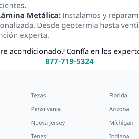
cientes.
 Lámina Metálica:
Instalamos y reparamos
onalizada. Desde geotermia hasta ventil
nción experta.
re acondicionado? Confía en los expert
877-719-5324
Texas
Florida
Pensilvania
Arizona
Nueva Jersey
Míchigan
Tenesí
Indiana