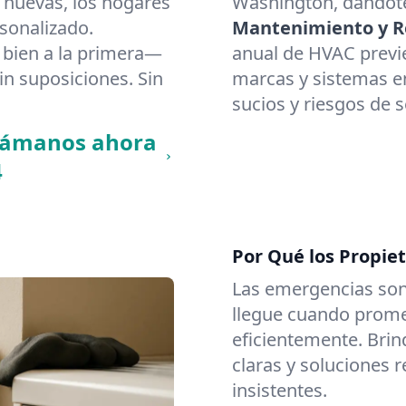
 nuevas, los hogares
Washington, dándote
sonalizado.
Mantenimiento y Re
bien a la primera—
anual de HVAC previ
in suposiciones. Sin
marcas y sistemas en
sucios y riesgos de 
llámanos ahora
4
Por Qué los Propie
Las emergencias son
llegue cuando promet
eficientemente. Brin
claras y soluciones 
insistentes.