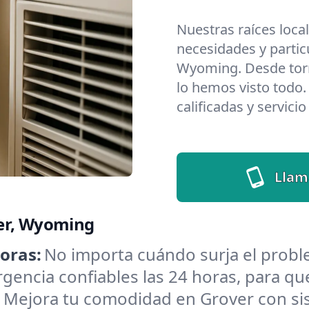
Nuestras raíces loca
necesidades y partic
Wyoming. Desde torm
lo hemos visto todo.
calificadas y servici
Llam
ver, Wyoming
oras:
No importa cuándo surja el prob
encia confiables las 24 horas, para que
:
Mejora tu comodidad en Grover con si