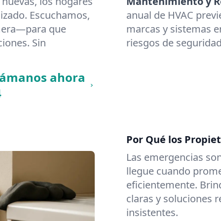
 nuevas, los hogares
Mantenimiento y Re
lizado. Escuchamos,
anual de HVAC previ
imera—para que
marcas y sistemas en
ciones. Sin
riesgos de seguridad
llámanos ahora
4
Por Qué los Propiet
Las emergencias son
llegue cuando promet
eficientemente. Brin
claras y soluciones 
insistentes.