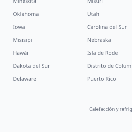
Minesota
Misuri
Oklahoma
Utah
Iowa
Carolina del Sur
Misisipi
Nebraska
Hawái
Isla de Rode
Dakota del Sur
Distrito de Colum
Delaware
Puerto Rico
Calefacción y refr