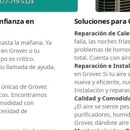
877-719-5324
nfianza en
Soluciones para
Reparación de Cale
falla, las noches fr
asta la mañana. Ya
problemas de hornos
 en Grover o tu
total. Cuenta con ai
o es crítico.
Reparación e Instal
 tu llamada de ayuda,
en Grover. Si tu aire
nueva y eficiente, nu
únicas de Grover,
Instalación y repara
ecos. Encontramos
Calidad y Comodidad
omodidad con
¿El aire se siente p
ecesidad de
purificadores, humid
Grover, dándote aire