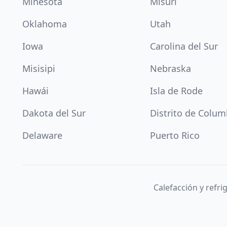
Minesota
Misuri
Oklahoma
Utah
Iowa
Carolina del Sur
Misisipi
Nebraska
Hawái
Isla de Rode
Dakota del Sur
Distrito de Colum
Delaware
Puerto Rico
Calefacción y refr