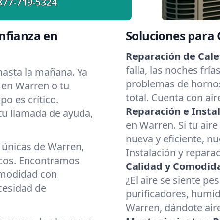
877-719-5324
nfianza en
Soluciones para
Reparación de Cale
falla, las noches fr
asta la mañana. Ya
problemas de hornos
r en Warren o tu
total. Cuenta con ai
o es crítico.
Reparación e Instal
 tu llamada de ayuda,
en Warren. Si tu air
nueva y eficiente, nu
 únicas de Warren,
Instalación y repara
ecos. Encontramos
Calidad y Comodidad
omodidad con
¿El aire se siente p
ecesidad de
purificadores, humid
Warren, dándote aire