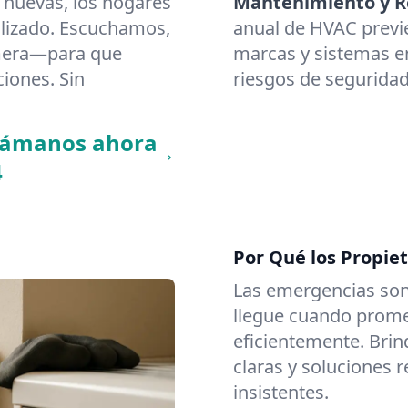
 nuevas, los hogares
Mantenimiento y Re
lizado. Escuchamos,
anual de HVAC previ
imera—para que
marcas y sistemas en
ciones. Sin
riesgos de seguridad
llámanos ahora
4
Por Qué los Propie
Las emergencias son
llegue cuando promet
eficientemente. Brin
claras y soluciones 
insistentes.