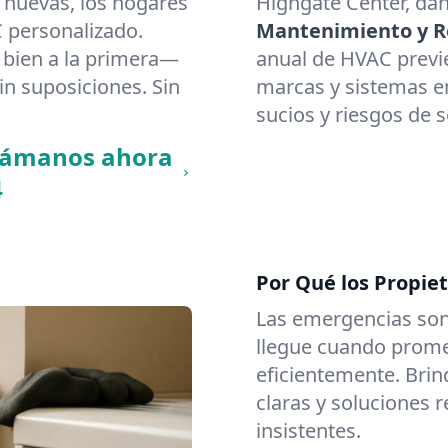
 nuevas, los hogares
Highgate Center, dán
 personalizado.
Mantenimiento y Re
bien a la primera—
anual de HVAC previ
in suposiciones. Sin
marcas y sistemas en
sucios y riesgos de 
llámanos ahora
4
Por Qué los Propie
Las emergencias son
llegue cuando promet
eficientemente. Brin
claras y soluciones 
insistentes.