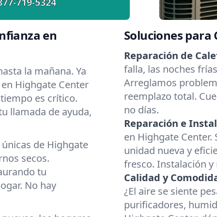
877-719-5324
nfianza en
Soluciones para
Reparación de Cale
falla, las noches frí
asta la mañana. Ya
Arreglamos problema
r en Highgate Center
reemplazo total. Cue
tiempo es crítico.
no días.
 tu llamada de ayuda,
Reparación e Instal
en Highgate Center. S
 únicas de Highgate
unidad nueva y eficie
rnos secos.
fresco. Instalación y
aurando tu
Calidad y Comodidad
hogar. No hay
¿El aire se siente p
purificadores, humid