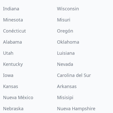
Indiana
Wisconsin
Minesota
Misuri
Conécticut
Oregón
Alabama
Oklahoma
Utah
Luisiana
Kentucky
Nevada
Iowa
Carolina del Sur
Kansas
Arkansas
Nueva México
Misisipi
Nebraska
Nueva Hampshire