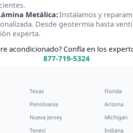
cientes.
 Lámina Metálica:
Instalamos y reparamos
onalizada. Desde geotermia hasta ventil
ión experta.
re acondicionado? Confía en los expert
877-719-5324
Texas
Florida
Pensilvania
Arizona
Nueva Jersey
Míchigan
Tenesí
Indiana