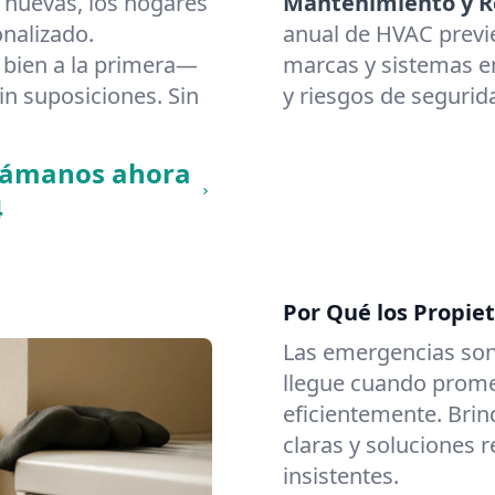
 nuevas, los hogares
Mantenimiento y Re
nalizado.
anual de HVAC previ
bien a la primera—
marcas y sistemas en
in suposiciones. Sin
y riesgos de segurid
llámanos ahora
4
Por Qué los Propie
Las emergencias son
llegue cuando promet
eficientemente. Brin
claras y soluciones 
insistentes.