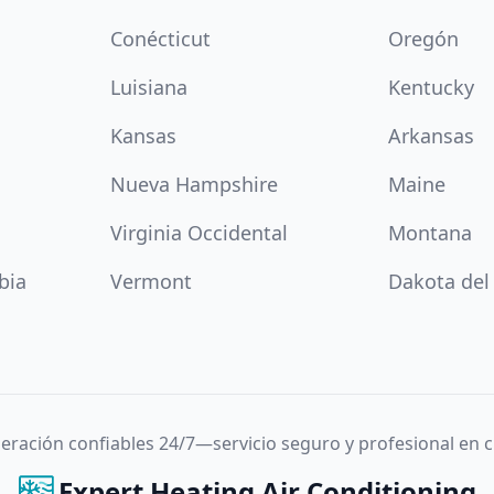
Conécticut
Oregón
Luisiana
Kentucky
Kansas
Arkansas
Nueva Hampshire
Maine
Virginia Occidental
Montana
bia
Vermont
Dakota del
igeración confiables 24/7—servicio seguro y profesional en
Expert Heating Air Conditioning