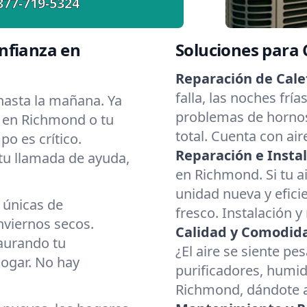
877-719-5324
nfianza en
Soluciones para
Reparación de Cale
falla, las noches fr
asta la mañana. Ya
problemas de hornos
r en Richmond o tu
total. Cuenta con ai
o es crítico.
Reparación e Instal
 tu llamada de ayuda,
en Richmond. Si tu a
unidad nueva y eficie
 únicas de
fresco. Instalación y
viernos secos.
Calidad y Comodidad
aurando tu
¿El aire se siente p
hogar. No hay
purificadores, humid
Richmond, dándote a