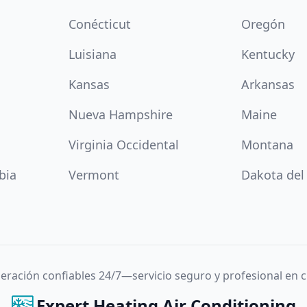
Conécticut
Oregón
Luisiana
Kentucky
Kansas
Arkansas
Nueva Hampshire
Maine
Virginia Occidental
Montana
bia
Vermont
Dakota del
igeración confiables 24/7—servicio seguro y profesional en
Expert Heating Air Conditioning