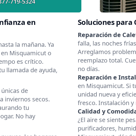
877-719-5324
nfianza en
Soluciones para
Reparación de Cale
falla, las noches fr
asta la mañana. Ya
Arreglamos problema
r en Misquamicut o
reemplazo total. Cue
empo es crítico.
no días.
 tu llamada de ayuda,
Reparación e Instal
en Misquamicut. Si t
 únicas de
unidad nueva y eficie
 inviernos secos.
fresco. Instalación y
aurando tu
Calidad y Comodidad
hogar. No hay
¿El aire se siente p
purificadores, humid