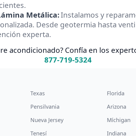
cientes.
 Lámina Metálica:
Instalamos y reparamos
onalizada. Desde geotermia hasta ventil
ención experta.
re acondicionado? Confía en los expert
877-719-5324
Texas
Florida
Pensilvania
Arizona
Nueva Jersey
Míchigan
Tenesí
Indiana