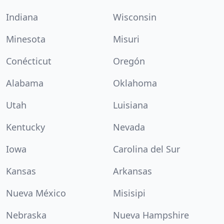
Indiana
Wisconsin
Minesota
Misuri
Conécticut
Oregón
Alabama
Oklahoma
Utah
Luisiana
Kentucky
Nevada
Iowa
Carolina del Sur
Kansas
Arkansas
Nueva México
Misisipi
Nebraska
Nueva Hampshire