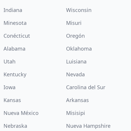
Indiana
Wisconsin
Minesota
Misuri
Conécticut
Oregón
Alabama
Oklahoma
Utah
Luisiana
Kentucky
Nevada
Iowa
Carolina del Sur
Kansas
Arkansas
Nueva México
Misisipi
Nebraska
Nueva Hampshire