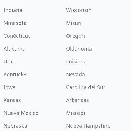
Indiana
Wisconsin
Minesota
Misuri
Conécticut
Oregón
Alabama
Oklahoma
Utah
Luisiana
Kentucky
Nevada
Iowa
Carolina del Sur
Kansas
Arkansas
Nueva México
Misisipi
Nebraska
Nueva Hampshire