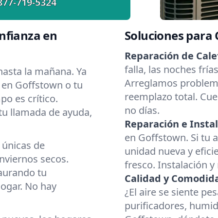
877-719-5324
nfianza en
Soluciones para
Reparación de Cale
falla, las noches frí
asta la mañana. Ya
Arreglamos problema
r en Goffstown o tu
reemplazo total. Cue
o es crítico.
no días.
 tu llamada de ayuda,
Reparación e Instal
en Goffstown. Si tu 
 únicas de
unidad nueva y eficie
nviernos secos.
fresco. Instalación y
aurando tu
Calidad y Comodidad
hogar. No hay
¿El aire se siente p
purificadores, humid