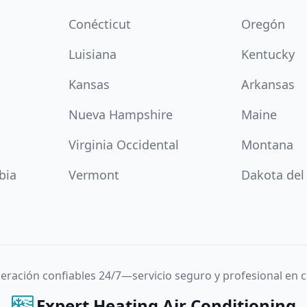
Conécticut
Oregón
Luisiana
Kentucky
Kansas
Arkansas
Nueva Hampshire
Maine
Virginia Occidental
Montana
bia
Vermont
Dakota del
igeración confiables 24/7—servicio seguro y profesional en
Expert Heating Air Conditioning