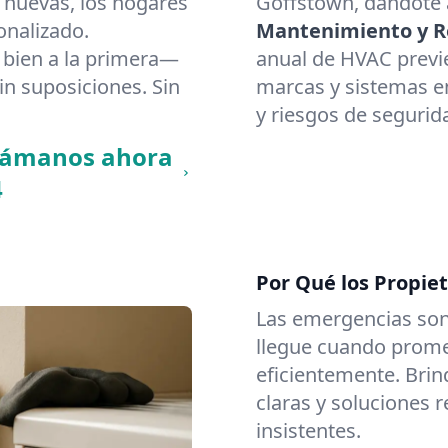
 nuevas, los hogares
Goffstown, dándote a
onalizado.
Mantenimiento y Re
bien a la primera—
anual de HVAC previ
in suposiciones. Sin
marcas y sistemas en
y riesgos de segurid
llámanos ahora
4
Por Qué los Propie
Las emergencias son
llegue cuando promet
eficientemente. Brin
claras y soluciones 
insistentes.