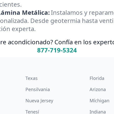
cientes.
 Lámina Metálica:
Instalamos y reparamos
onalizada. Desde geotermia hasta ventil
ión experta.
re acondicionado? Confía en los expert
877-719-5324
Texas
Florida
Pensilvania
Arizona
Nueva Jersey
Míchigan
Tenesí
Indiana