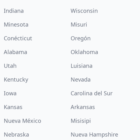
Indiana
Wisconsin
Minesota
Misuri
Conécticut
Oregón
Alabama
Oklahoma
Utah
Luisiana
Kentucky
Nevada
Iowa
Carolina del Sur
Kansas
Arkansas
Nueva México
Misisipi
Nebraska
Nueva Hampshire