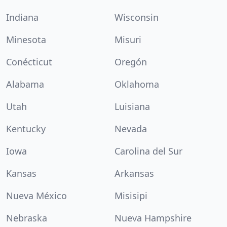
Indiana
Wisconsin
Minesota
Misuri
Conécticut
Oregón
Alabama
Oklahoma
Utah
Luisiana
Kentucky
Nevada
Iowa
Carolina del Sur
Kansas
Arkansas
Nueva México
Misisipi
Nebraska
Nueva Hampshire