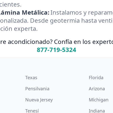
cientes.
 Lámina Metálica:
Instalamos y reparamos
onalizada. Desde geotermia hasta ventil
ción experta.
re acondicionado? Confía en los expert
877-719-5324
Texas
Florida
Pensilvania
Arizona
Nueva Jersey
Míchigan
Tenesí
Indiana