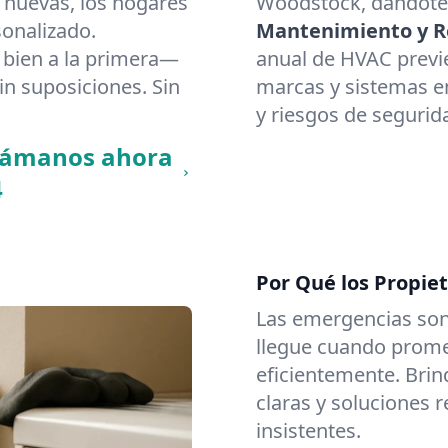
 nuevas, los hogares
Woodstock, dándote 
onalizado.
Mantenimiento y Re
bien a la primera—
anual de HVAC previ
in suposiciones. Sin
marcas y sistemas en
y riesgos de segurid
llámanos ahora
4
Por Qué los Propie
Las emergencias son
llegue cuando promet
eficientemente. Brin
claras y soluciones 
insistentes.