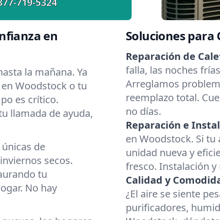
877-719-5324
nfianza en
Soluciones para
Reparación de Cale
falla, las noches fr
asta la mañana. Ya
Arreglamos problema
r en Woodstock o tu
reemplazo total. Cue
o es crítico.
no días.
 tu llamada de ayuda,
Reparación e Instal
en Woodstock. Si tu 
 únicas de
unidad nueva y eficie
nviernos secos.
fresco. Instalación y
aurando tu
Calidad y Comodidad
hogar. No hay
¿El aire se siente p
purificadores, humid