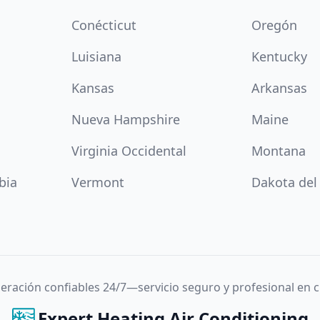
Conécticut
Oregón
Luisiana
Kentucky
Kansas
Arkansas
Nueva Hampshire
Maine
Virginia Occidental
Montana
bia
Vermont
Dakota del
igeración confiables 24/7—servicio seguro y profesional en
Expert Heating Air Conditioning