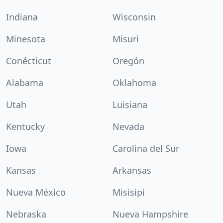
Indiana
Wisconsin
Minesota
Misuri
Conécticut
Oregón
Alabama
Oklahoma
Utah
Luisiana
Kentucky
Nevada
Iowa
Carolina del Sur
Kansas
Arkansas
Nueva México
Misisipi
Nebraska
Nueva Hampshire