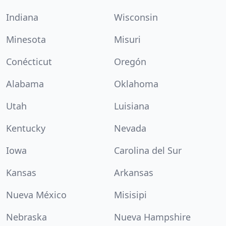
Indiana
Wisconsin
Minesota
Misuri
Conécticut
Oregón
Alabama
Oklahoma
Utah
Luisiana
Kentucky
Nevada
Iowa
Carolina del Sur
Kansas
Arkansas
Nueva México
Misisipi
Nebraska
Nueva Hampshire