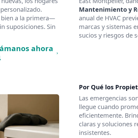
 nuevas, los hogares
East Montpelier, dán
 personalizado.
Mantenimiento y Re
bien a la primera—
anual de HVAC previ
in suposiciones. Sin
marcas y sistemas en
sucios y riesgos de 
llámanos ahora
4
Por Qué los Propiet
Las emergencias son
llegue cuando promet
eficientemente. Brin
claras y soluciones 
insistentes.