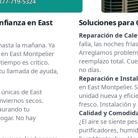
877-719-5324
nfianza en East
Soluciones para
Reparación de Cale
falla, las noches frí
asta la mañana. Ya
Arreglamos problema
 en East Montpelier
reemplazo total. Cue
tiempo es crítico.
no días.
 tu llamada de ayuda,
Reparación e Instal
en East Montpelier. S
 únicas de East
unidad nueva y eficie
nviernos secos.
fresco. Instalación y
aurando tu
Calidad y Comodidad
hogar. No hay
¿El aire se siente p
purificadores, humid