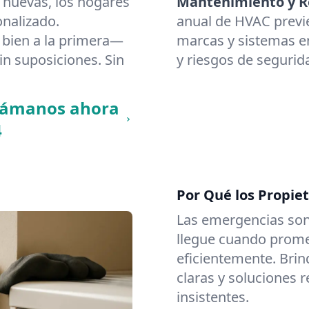
 nuevas, los hogares
Mantenimiento y Re
nalizado.
anual de HVAC previ
bien a la primera—
marcas y sistemas en
in suposiciones. Sin
y riesgos de segurid
llámanos ahora
4
Por Qué los Propie
Las emergencias son
llegue cuando promet
eficientemente. Brin
claras y soluciones 
insistentes.