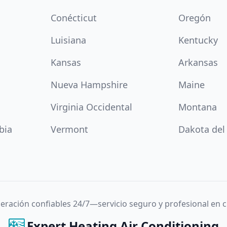
Conécticut
Oregón
Luisiana
Kentucky
Kansas
Arkansas
Nueva Hampshire
Maine
Virginia Occidental
Montana
bia
Vermont
Dakota del
igeración confiables 24/7—servicio seguro y profesional en
Expert Heating Air Conditioning