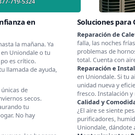
877-719-5324
nfianza en
Soluciones para
Reparación de Cale
falla, las noches fr
asta la mañana. Ya
problemas de hornos
 en Uniondale o tu
total. Cuenta con ai
o es crítico.
Reparación e Instal
 tu llamada de ayuda,
en Uniondale. Si tu a
unidad nueva y eficie
 únicas de
fresco. Instalación y
nviernos secos.
Calidad y Comodidad
aurando tu
¿El aire se siente p
hogar. No hay
purificadores, humid
Uniondale, dándote a