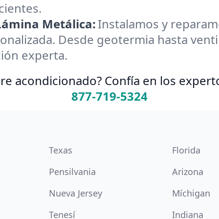
cientes.
 Lámina Metálica:
Instalamos y reparamos
onalizada. Desde geotermia hasta ventil
ión experta.
re acondicionado? Confía en los expert
877-719-5324
Texas
Florida
Pensilvania
Arizona
Nueva Jersey
Míchigan
Tenesí
Indiana