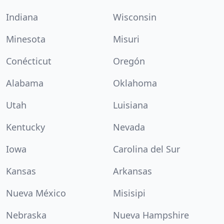
Indiana
Wisconsin
Minesota
Misuri
Conécticut
Oregón
Alabama
Oklahoma
Utah
Luisiana
Kentucky
Nevada
Iowa
Carolina del Sur
Kansas
Arkansas
Nueva México
Misisipi
Nebraska
Nueva Hampshire