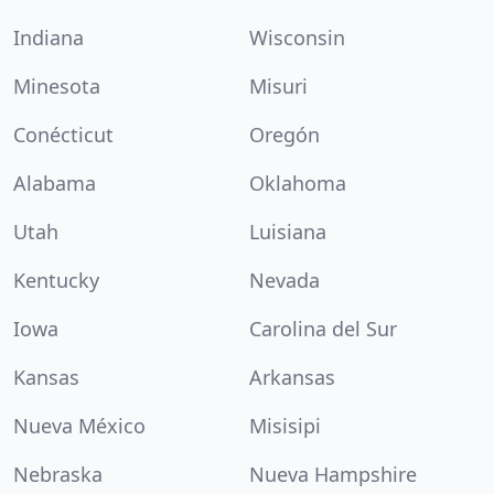
Indiana
Wisconsin
Minesota
Misuri
Conécticut
Oregón
Alabama
Oklahoma
Utah
Luisiana
Kentucky
Nevada
Iowa
Carolina del Sur
Kansas
Arkansas
Nueva México
Misisipi
Nebraska
Nueva Hampshire