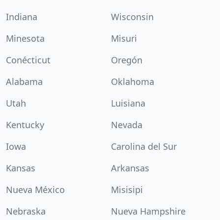
Indiana
Wisconsin
Minesota
Misuri
Conécticut
Oregón
Alabama
Oklahoma
Utah
Luisiana
Kentucky
Nevada
Iowa
Carolina del Sur
Kansas
Arkansas
Nueva México
Misisipi
Nebraska
Nueva Hampshire