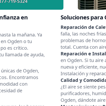
877-719-5324
nfianza en
Soluciones para
Reparación de Cale
falla, las noches fr
asta la mañana. Ya
problemas de hornos
r en Ogden o tu
total. Cuenta con ai
o es crítico.
Reparación e Instal
 tu llamada de ayuda,
en Ogden. Si tu aire
nueva y eficiente, nu
 únicas de Ogden,
Instalación y repara
ecos. Encontramos
Calidad y Comodidad
omodidad con
¿El aire se siente p
ecesidad de
purificadores, humid
Ogden, dándote aire