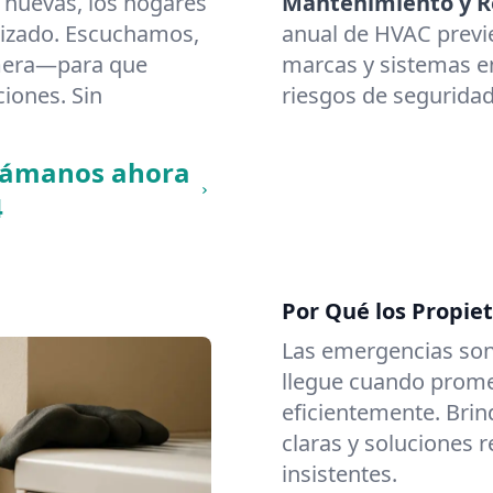
 nuevas, los hogares
Mantenimiento y Re
lizado. Escuchamos,
anual de HVAC previ
imera—para que
marcas y sistemas en
ciones. Sin
riesgos de seguridad
llámanos ahora
4
Por Qué los Propie
Las emergencias son
llegue cuando promet
eficientemente. Brin
claras y soluciones 
insistentes.