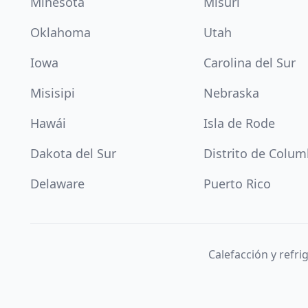
Minesota
Misuri
Oklahoma
Utah
Iowa
Carolina del Sur
Misisipi
Nebraska
Hawái
Isla de Rode
Dakota del Sur
Distrito de Colum
Delaware
Puerto Rico
Calefacción y refr