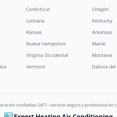
Conécticut
Oregón
Luisiana
Kentucky
Kansas
Arkansas
Nueva Hampshire
Maine
Virginia Occidental
Montana
bia
Vermont
Dakota del
igeración confiables 24/7—servicio seguro y profesional en
Expert Heating Air Conditioning