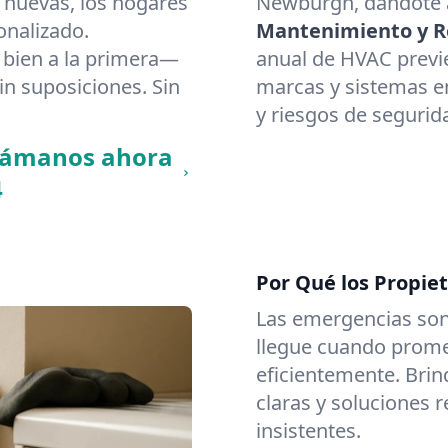
 nuevas, los hogares
Newburgh, dándote a
onalizado.
Mantenimiento y Re
bien a la primera—
anual de HVAC previ
in suposiciones. Sin
marcas y sistemas en
y riesgos de segurid
llámanos ahora
4
Por Qué los Propie
Las emergencias son
llegue cuando promet
eficientemente. Brin
claras y soluciones 
insistentes.