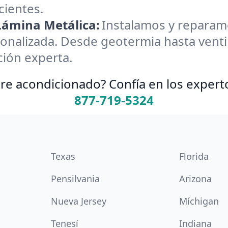
cientes.
 Lámina Metálica:
Instalamos y reparamos
onalizada. Desde geotermia hasta ventil
ión experta.
re acondicionado? Confía en los expert
877-719-5324
Texas
Florida
Pensilvania
Arizona
Nueva Jersey
Míchigan
Tenesí
Indiana