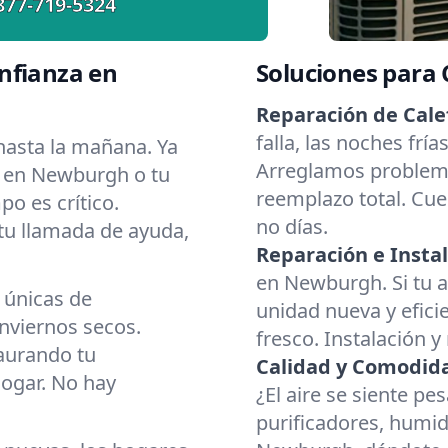
877-719-5324
nfianza en
Soluciones para
Reparación de Cale
falla, las noches fr
asta la mañana. Ya
Arreglamos problema
r en Newburgh o tu
reemplazo total. Cue
o es crítico.
no días.
 tu llamada de ayuda,
Reparación e Instal
en Newburgh. Si tu a
 únicas de
unidad nueva y eficie
viernos secos.
fresco. Instalación y
aurando tu
Calidad y Comodidad
hogar. No hay
¿El aire se siente p
purificadores, humid