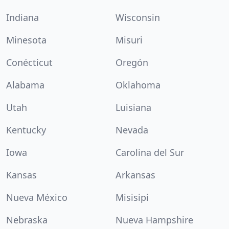
Indiana
Wisconsin
Minesota
Misuri
Conécticut
Oregón
Alabama
Oklahoma
Utah
Luisiana
Kentucky
Nevada
Iowa
Carolina del Sur
Kansas
Arkansas
Nueva México
Misisipi
Nebraska
Nueva Hampshire