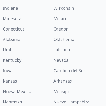
Indiana
Wisconsin
Minesota
Misuri
Conécticut
Oregón
Alabama
Oklahoma
Utah
Luisiana
Kentucky
Nevada
Iowa
Carolina del Sur
Kansas
Arkansas
Nueva México
Misisipi
Nebraska
Nueva Hampshire