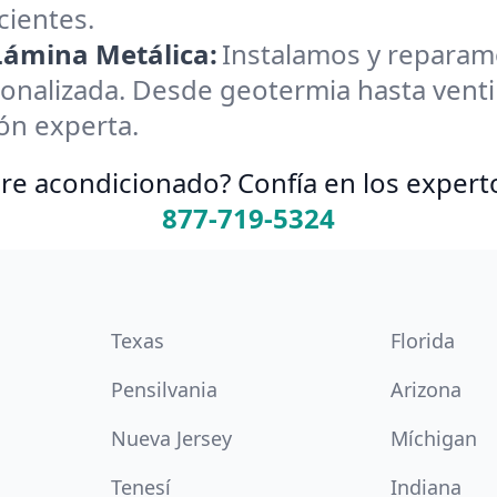
cientes.
 Lámina Metálica:
Instalamos y reparamos
onalizada. Desde geotermia hasta ventil
ión experta.
re acondicionado? Confía en los expert
877-719-5324
Texas
Florida
Pensilvania
Arizona
Nueva Jersey
Míchigan
Tenesí
Indiana