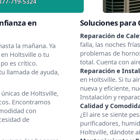
877-719-5324
nfianza en
Soluciones para
Reparación de Cale
falla, las noches frí
asta la mañana. Ya
problemas de hornos
en Holtsville o tu
total. Cuenta con ai
o es crítico.
Reparación e Instal
 tu llamada de ayuda,
en Holtsville. Si tu 
nueva y eficiente, nu
nicas de Holtsville,
Instalación y repara
ecos. Encontramos
Calidad y Comodidad
omodidad con
¿El aire se siente p
ecesidad de
purificadores, humid
Holtsville, dándote a