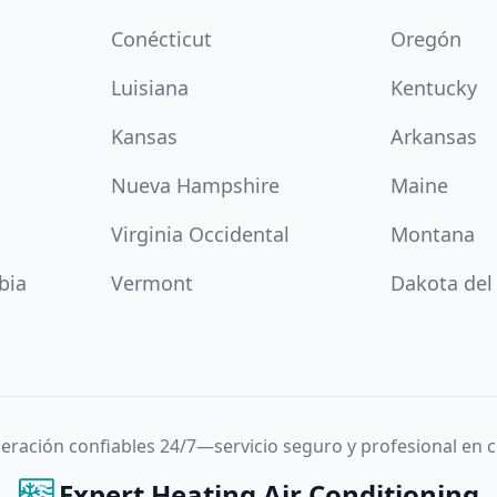
Conécticut
Oregón
Luisiana
Kentucky
Kansas
Arkansas
Nueva Hampshire
Maine
Virginia Occidental
Montana
bia
Vermont
Dakota del
igeración confiables 24/7—servicio seguro y profesional en
Expert Heating Air Conditioning