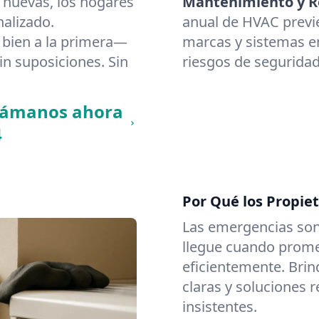
 nuevas, los hogares
Mantenimiento y Re
nalizado.
anual de HVAC previ
bien a la primera—
marcas y sistemas en 
in suposiciones. Sin
riesgos de seguridad
llámanos ahora
4
Por Qué los Propiet
Las emergencias son
llegue cuando promet
eficientemente. Brin
claras y soluciones 
insistentes.