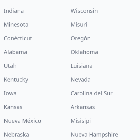
Indiana
Wisconsin
Minesota
Misuri
Conécticut
Oregón
Alabama
Oklahoma
Utah
Luisiana
Kentucky
Nevada
Iowa
Carolina del Sur
Kansas
Arkansas
Nueva México
Misisipi
Nebraska
Nueva Hampshire