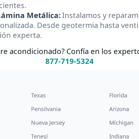
cientes.
 Lámina Metálica:
Instalamos y reparamos
onalizada. Desde geotermia hasta ventil
ión experta.
re acondicionado? Confía en los expert
877-719-5324
Texas
Florida
Pensilvania
Arizona
Nueva Jersey
Míchigan
Tenesí
Indiana