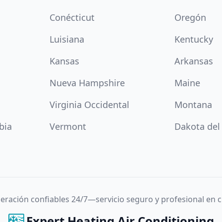
Conécticut
Oregón
Luisiana
Kentucky
Kansas
Arkansas
Nueva Hampshire
Maine
Virginia Occidental
Montana
bia
Vermont
Dakota del
igeración confiables 24/7—servicio seguro y profesional en
Expert Heating Air Conditioning