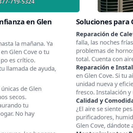
877-719-5324
nfianza en Glen
Soluciones para
Reparación de Cale
falla, las noches fr
asta la mañana. Ya
problemas de hornos
 en Glen Cove o tu
total. Cuenta con ai
o es crítico.
Reparación e Instal
 tu llamada de ayuda,
en Glen Cove. Si tu a
unidad nueva y eficie
 únicas de Glen
fresco. Instalación y
nos secos.
Calidad y Comodidad
aurando tu
¿El aire se siente p
hogar. No hay
purificadores, humid
Glen Cove, dándote a