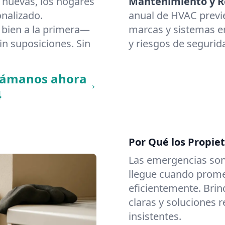
 nuevas, los hogares
Mantenimiento y Re
nalizado.
anual de HVAC previ
bien a la primera—
marcas y sistemas en
in suposiciones. Sin
y riesgos de segurid
llámanos ahora
4
Por Qué los Propiet
Las emergencias son
llegue cuando promet
eficientemente. Brin
claras y soluciones 
insistentes.