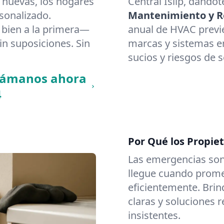
 nuevas, los hogares
Central Islip, dándot
rsonalizado.
Mantenimiento y Re
bien a la primera—
anual de HVAC previ
in suposiciones. Sin
marcas y sistemas en 
sucios y riesgos de 
llámanos ahora
4
Por Qué los Propiet
Las emergencias son
llegue cuando promet
eficientemente. Brin
claras y soluciones 
insistentes.