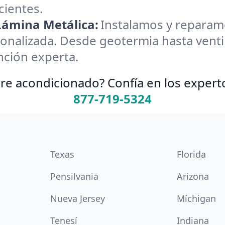
cientes.
 Lámina Metálica:
Instalamos y reparamos
onalizada. Desde geotermia hasta ventil
nción experta.
re acondicionado? Confía en los expert
877-719-5324
Texas
Florida
Pensilvania
Arizona
Nueva Jersey
Míchigan
Tenesí
Indiana