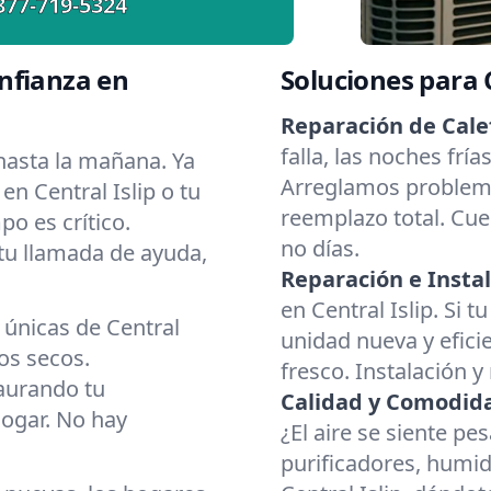
877-719-5324
nfianza en
Soluciones para
Reparación de Cale
falla, las noches fría
asta la mañana. Ya
Arreglamos problema
en Central Islip o tu
reemplazo total. Cue
o es crítico.
no días.
 tu llamada de ayuda,
Reparación e Instal
en Central Islip. Si 
 únicas de Central
unidad nueva y eficie
os secos.
fresco. Instalación y
aurando tu
Calidad y Comodidad
hogar. No hay
¿El aire se siente p
purificadores, humid