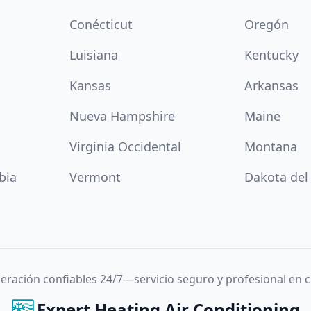
Conécticut
Oregón
Luisiana
Kentucky
Kansas
Arkansas
Nueva Hampshire
Maine
Virginia Occidental
Montana
bia
Vermont
Dakota del
igeración confiables 24/7—servicio seguro y profesional en
Expert Heating Air Conditioning