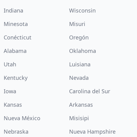
Indiana
Wisconsin
Minesota
Misuri
Conécticut
Oregón
Alabama
Oklahoma
Utah
Luisiana
Kentucky
Nevada
Iowa
Carolina del Sur
Kansas
Arkansas
Nueva México
Misisipi
Nebraska
Nueva Hampshire