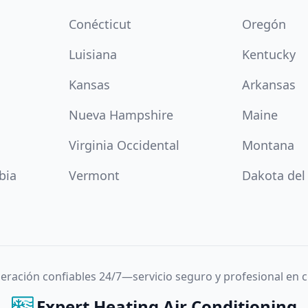
Conécticut
Oregón
Luisiana
Kentucky
Kansas
Arkansas
Nueva Hampshire
Maine
Virginia Occidental
Montana
bia
Vermont
Dakota del
igeración confiables 24/7—servicio seguro y profesional en
Expert Heating Air Conditioning