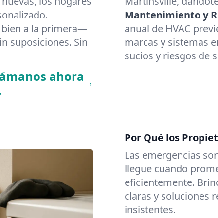
 nuevas, los hogares
Martinsville, dándote
sonalizado.
Mantenimiento y Re
bien a la primera—
anual de HVAC previ
in suposiciones. Sin
marcas y sistemas en 
sucios y riesgos de 
llámanos ahora
4
Por Qué los Propiet
Las emergencias son
llegue cuando promet
eficientemente. Brin
claras y soluciones 
insistentes.