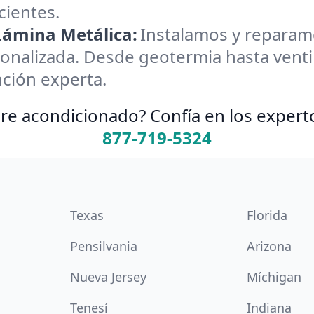
cientes.
 Lámina Metálica:
Instalamos y reparamos
onalizada. Desde geotermia hasta ventil
nción experta.
re acondicionado? Confía en los expert
877-719-5324
Texas
Florida
Pensilvania
Arizona
Nueva Jersey
Míchigan
Tenesí
Indiana