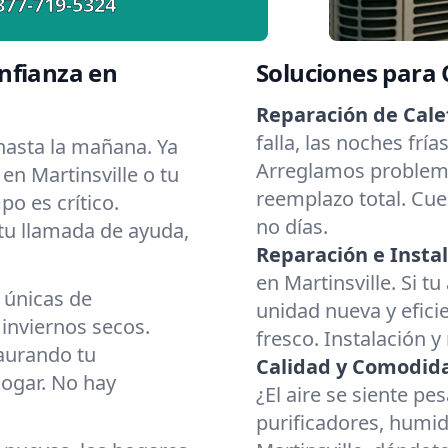
877-719-5324
nfianza en
Soluciones para
Reparación de Cale
falla, las noches frí
asta la mañana. Ya
Arreglamos problema
en Martinsville o tu
reemplazo total. Cue
o es crítico.
no días.
 tu llamada de ayuda,
Reparación e Instal
en Martinsville. Si t
 únicas de
unidad nueva y eficie
inviernos secos.
fresco. Instalación y
aurando tu
Calidad y Comodidad
hogar. No hay
¿El aire se siente p
purificadores, humid