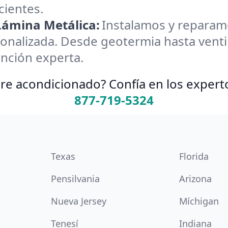
cientes.
 Lámina Metálica:
Instalamos y reparamos
onalizada. Desde geotermia hasta ventil
nción experta.
re acondicionado? Confía en los expert
877-719-5324
Texas
Florida
Pensilvania
Arizona
Nueva Jersey
Míchigan
Tenesí
Indiana