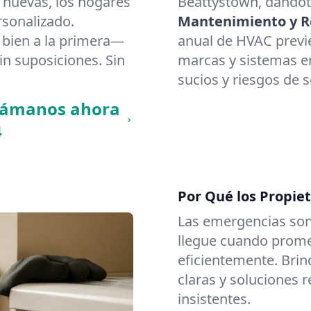
 nuevas, los hogares
Beattystown, dándote
rsonalizado.
Mantenimiento y Re
bien a la primera—
anual de HVAC previ
in suposiciones. Sin
marcas y sistemas en
sucios y riesgos de 
llámanos ahora
4
Por Qué los Propie
Las emergencias son
llegue cuando promet
eficientemente. Brin
claras y soluciones 
insistentes.