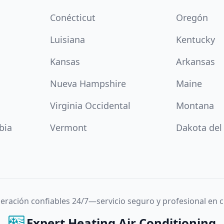
Conécticut
Oregón
Luisiana
Kentucky
Kansas
Arkansas
Nueva Hampshire
Maine
Virginia Occidental
Montana
bia
Vermont
Dakota del
igeración confiables 24/7—servicio seguro y profesional en
Expert Heating Air Conditioning