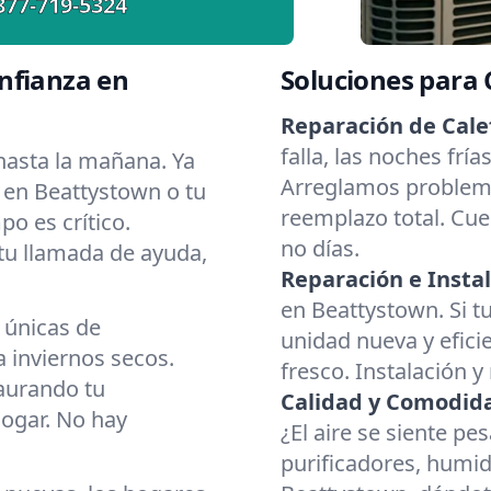
877-719-5324
nfianza en
Soluciones para
Reparación de Cale
falla, las noches frí
asta la mañana. Ya
Arreglamos problema
r en Beattystown o tu
reemplazo total. Cue
o es crítico.
no días.
 tu llamada de ayuda,
Reparación e Instal
en Beattystown. Si t
 únicas de
unidad nueva y eficie
 inviernos secos.
fresco. Instalación y
aurando tu
Calidad y Comodidad
hogar. No hay
¿El aire se siente p
purificadores, humid