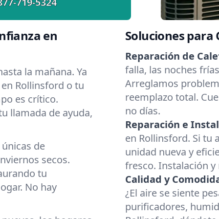
877-719-5324
nfianza en
Soluciones para
Reparación de Cale
falla, las noches frí
asta la mañana. Ya
Arreglamos problema
en Rollinsford o tu
reemplazo total. Cue
o es crítico.
no días.
 tu llamada de ayuda,
Reparación e Instal
en Rollinsford. Si tu
 únicas de
unidad nueva y eficie
nviernos secos.
fresco. Instalación y
aurando tu
Calidad y Comodidad
hogar. No hay
¿El aire se siente p
purificadores, humid