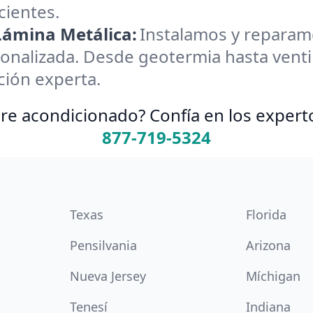
cientes.
 Lámina Metálica:
Instalamos y reparamos
onalizada. Desde geotermia hasta ventil
ción experta.
re acondicionado? Confía en los expert
877-719-5324
Texas
Florida
Pensilvania
Arizona
Nueva Jersey
Míchigan
Tenesí
Indiana