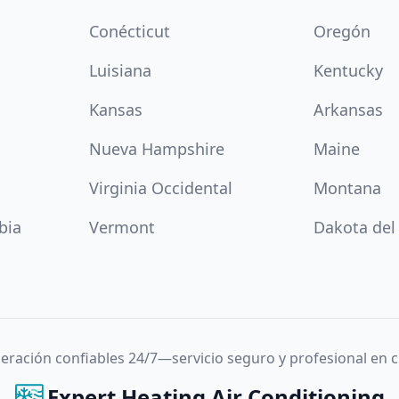
Conécticut
Oregón
Luisiana
Kentucky
Kansas
Arkansas
Nueva Hampshire
Maine
Virginia Occidental
Montana
bia
Vermont
Dakota del
igeración confiables 24/7—servicio seguro y profesional en
Expert Heating Air Conditioning