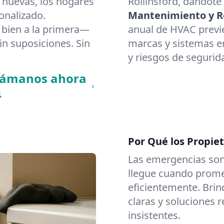
 nuevas, los hogares
Rollinsford, dándote
onalizado.
Mantenimiento y Re
bien a la primera—
anual de HVAC previ
in suposiciones. Sin
marcas y sistemas en 
y riesgos de segurid
llámanos ahora
4
Por Qué los Propiet
Las emergencias son
llegue cuando promet
eficientemente. Brin
claras y soluciones 
insistentes.