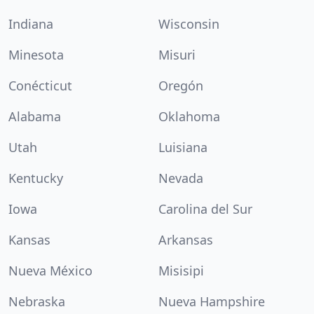
Indiana
Wisconsin
Minesota
Misuri
Conécticut
Oregón
Alabama
Oklahoma
Utah
Luisiana
Kentucky
Nevada
Iowa
Carolina del Sur
Kansas
Arkansas
Nueva México
Misisipi
Nebraska
Nueva Hampshire