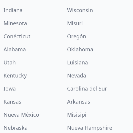
Indiana
Wisconsin
Minesota
Misuri
Conécticut
Oregón
Alabama
Oklahoma
Utah
Luisiana
Kentucky
Nevada
Iowa
Carolina del Sur
Kansas
Arkansas
Nueva México
Misisipi
Nebraska
Nueva Hampshire