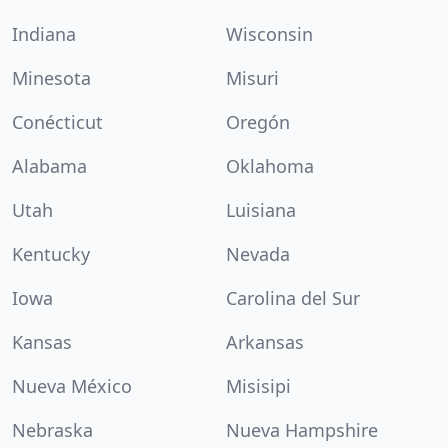
Indiana
Wisconsin
Minesota
Misuri
Conécticut
Oregón
Alabama
Oklahoma
Utah
Luisiana
Kentucky
Nevada
Iowa
Carolina del Sur
Kansas
Arkansas
Nueva México
Misisipi
Nebraska
Nueva Hampshire