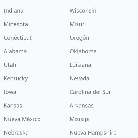
Indiana
Wisconsin
Minesota
Misuri
Conécticut
Oregón
Alabama
Oklahoma
Utah
Luisiana
Kentucky
Nevada
Iowa
Carolina del Sur
Kansas
Arkansas
Nueva México
Misisipi
Nebraska
Nueva Hampshire