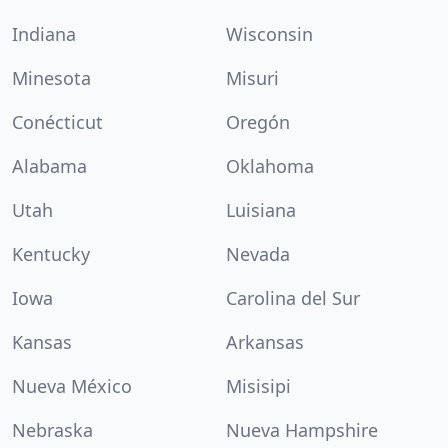
Indiana
Wisconsin
Minesota
Misuri
Conécticut
Oregón
Alabama
Oklahoma
Utah
Luisiana
Kentucky
Nevada
Iowa
Carolina del Sur
Kansas
Arkansas
Nueva México
Misisipi
Nebraska
Nueva Hampshire