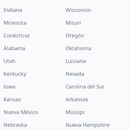
Indiana
Wisconsin
Minesota
Misuri
Conécticut
Oregón
Alabama
Oklahoma
Utah
Luisiana
Kentucky
Nevada
Iowa
Carolina del Sur
Kansas
Arkansas
Nueva México
Misisipi
Nebraska
Nueva Hampshire