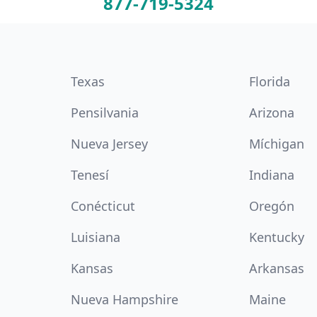
877-719-5324
Texas
Florida
Pensilvania
Arizona
Nueva Jersey
Míchigan
Tenesí
Indiana
Conécticut
Oregón
Luisiana
Kentucky
Kansas
Arkansas
Nueva Hampshire
Maine